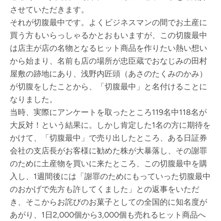
させていただきます。
それが切腹最中です。よくビジネスマンの間でお土産に
買う方もいらっしゃるかとおもいますが、この切腹最中
は店主が店の名物となるヒット商品を作りたい熱い想い
から始まり、名前も店の場所が忠臣蔵でおなじみの田村
屋敷の跡地にあり、浅野内匠頭（あさのたくみのかみ）
が切腹をしたことから、「切腹最中」と名付けることに
なりました。
当時、実際にアンケートを取ったところ119名中118名が
大反対！という結果に。しかし肯定した1名の方に期待を
かけて、「切腹最中」で売り出したところ、ある日証券
会社の支店長がお客様に勧めた株が大暴落し、その謝罪
のために土産物を買いに来たところ、この切腹最中を購
入し、1週間後には「謝罪のためにもっていった切腹最中
のおかげで先方も許してくました」との返事をいただ
き、そこからお詫びのお菓子としての全国的に知名度が
あがり、1日2,000個から3,000個も売れるヒット商品へ