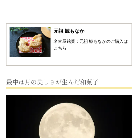
う
一
元祖 鯱もなか
度
名古屋銘菓：元祖 鯱もなかのご購入は
こちら
検
索
最中は月の美しさが生んだ和菓子
す
る