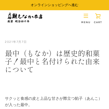
コ
オンラインショッピングへ進む
ン
テ
カ
ン
メ
ツ
ー
に
ニ
ス
2021年7月7日
ト
キ
ュ
最中（もなか）は歴史的和菓
ッ
Line
を
Instagram
子！最中と名付けられた由来
プ
ー
について
す
見
る
る
サクッと食感の皮と上品な甘さが際立つ餡子（あんこ）
が入った最中。