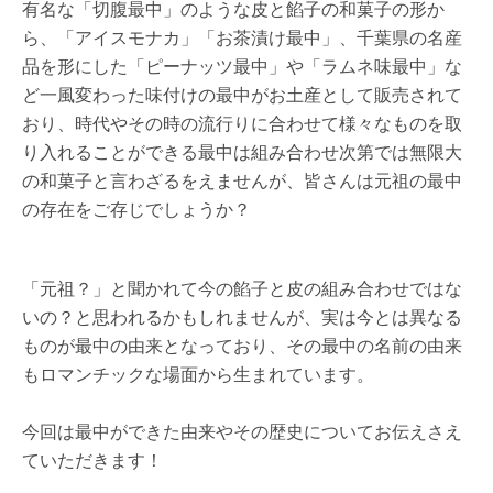
有名な「切腹最中」のような皮と餡子の和菓子の形か
ら、「アイスモナカ」「お茶漬け最中」、千葉県の名産
品を形にした「ピーナッツ最中」や「ラムネ味最中」な
ど一風変わった味付けの最中がお土産として販売されて
おり、時代やその時の流行りに合わせて様々なものを取
り入れることができる最中は組み合わせ次第では無限大
の和菓子と言わざるをえませんが、皆さんは元祖の最中
の存在をご存じでしょうか？
「元祖？」と聞かれて今の餡子と皮の組み合わせではな
いの？と思われるかもしれませんが、実は今とは異なる
ものが最中の由来となっており、その最中の名前の由来
もロマンチックな場面から生まれています。
今回は最中ができた由来やその歴史についてお伝えさえ
ていただきます！
も